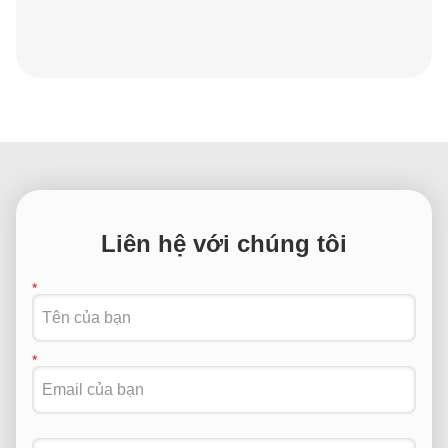
Năng lượng: 3000kg
Tối đa, độ cao cài đặt: 800m
Tốc độ tối đa: 0-90m/min
R&D
Các thương hiệu chất lượng thỏa mãn nhất trong
ngành công nghiệp thiết bị kỹ thuật tỉnh Quảng Đông