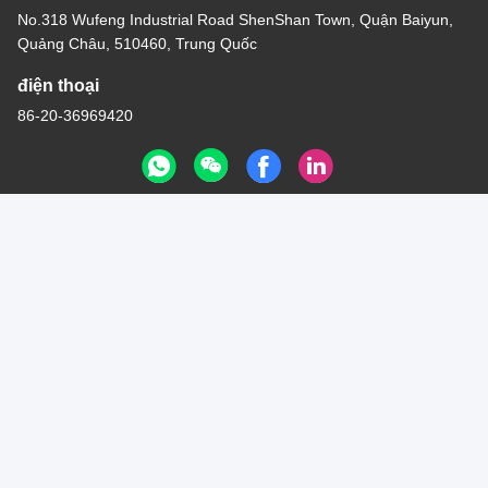
Liên hệ với chúng tôi
GUANGZHOU TECHWAY
MACHINERY CORPORATION
E-mail
inquiry@tw-mac.com
thời gian làm việc
8:30-17:30
Địa chỉ của chúng tôi
Địa chỉ công ty