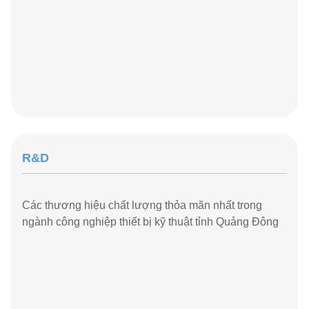
Hệ thống lưu trữ thông minh
OEM/ODM
Chúng tôi cũng phục vụ kinh doanh như OEM ((nhà
sản xuất thiết bị gốc) cho cả các thương hiệu trong
nước và nước ngoài.
Theo bản vẽ tùy chỉnh, TECHWAY sử dụng vật liệu
gốc có trình độ và kỹ thuật hàn xuất sắc để sản xuất
sản phẩm hoàn hảo mà khách hàng muốn.
Trung tâm đường tơ lụa, XiAn, 498m