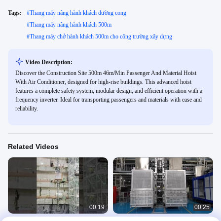
Tags:
#
Thang máy nâng hành khách đường cong
#
Thang máy nâng hành khách 500m
#
Thang máy chở hành khách 500m cho công trường xây dựng
Video Description:
Discover the Construction Site 500m 46m/Min Passenger And Material Hoist
With Air Conditioner, designed for high-rise buildings. This advanced hoist
features a complete safety system, modular design, and efficient operation with a
frequency inverter. Ideal for transporting passengers and materials with ease and
reliability.
Related Videos
00:19
00:25