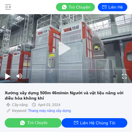
Trò Chuyện
Liên Hệ
Xưởng xây dựng 500m 46m/min Người và vật liệu nâng với
điều hòa không khí
Cây nâng
April 03, 2024
Keyword:
Thang máy nâng xây dựng
Trò Chuyện
Liên Hệ Chúng Tôi