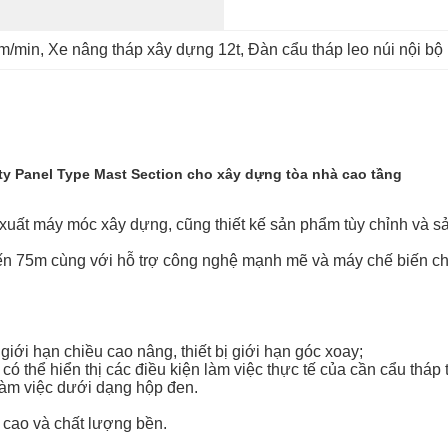
0m/min
, 
Xe nâng tháp xây dựng 12t
, 
Đàn cẩu tháp leo núi nội bộ 
y Panel Type Mast Section cho xây dựng tòa nhà cao tầng
xuất máy móc xây dựng, cũng thiết kế sản phẩm tùy chỉnh và s
m đến 75m cùng với hỗ trợ công nghệ mạnh mẽ và máy chế biến c
ị giới hạn chiều cao nâng, thiết bị giới hạn góc xoay;
 có thể hiển thị các điều kiện làm việc thực tế của cần cẩu tháp 
 làm việc dưới dạng hộp đen.
h cao và chất lượng bền.