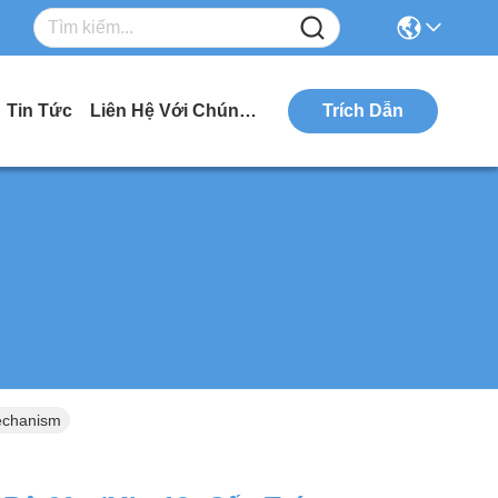
Tin Tức
Liên Hệ Với Chúng Tôi
Trích Dẫn
echanism