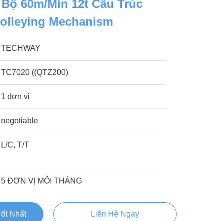
 Bộ 60m/min 12t Cấu Trúc
rolleying Mechanism
TECHWAY
TC7020 ((QTZ200)
1 đơn vị
negotiable
L/C, T/T
5 ĐƠN VỊ MỖI THÁNG
ốt Nhất
Liên Hệ Ngay