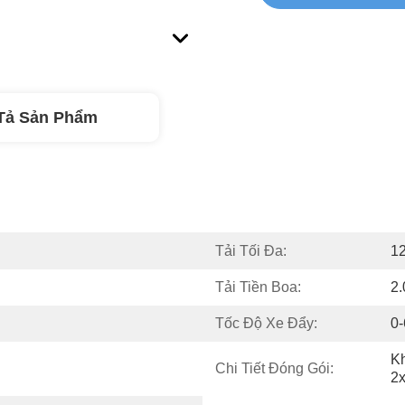
Tả Sản Phẩm
Tải Tối Đa:
1
Tải Tiền Boa:
2.
Tốc Độ Xe Đẩy:
0
Kh
Chi Tiết Đóng Gói:
2