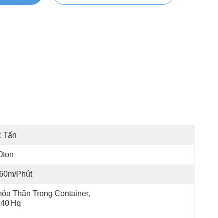
2 Tấn
0ton
-60m/phút
ỏa Thân Trong Container, 
x40'hq