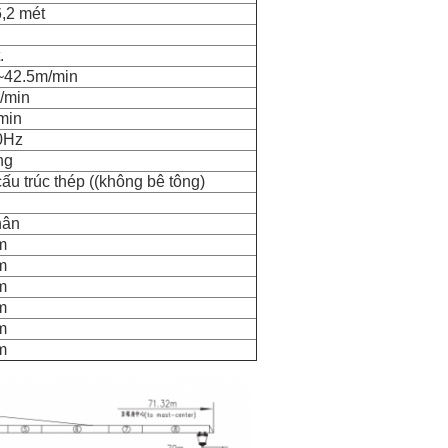
6,2 mét
.
~42.5m/min
r/min
min
0Hz
ng
ấu trúc thép ((không bê tông)
hân
m
m
m
m
m
m