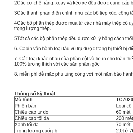
2Các cơ chế nâng, xoay và kéo xe đều được cung cấp b
3Các thành phần điện chính như các bộ tiếp xúc, công tắ
4Các bộ phận thép được mua từ các nhà máy thép có uy t
trọng lượng thép.
5Tất cả các bộ phận thép đều được xử lý bằng cách thổi
6. Cabin vận hành loại tàu vũ trụ được trang bị thiết bị
7. Các loại khác nhau của phần cột và tie-in cho toàn t
100% tương thích với các sản phẩm gốc.
8. miễn phí dễ mặc phụ tùng cộng với một năm bảo hành
Thông số kỹ thuật:
Mô hình
TC702
Phiên bản
Loại cố
Chiều cao tự do
60 mét.
Chiều cao tối đa
200 mét
Xanh tối đa
70 mét
Trọng lượng cuối jib
2.0t ở 