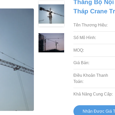
Thăng Bộ Nội
Tháp Crane T
Tên Thương Hiệu:
Số Mô Hình:
MOQ:
Giá Bán:
Điều Khoản Thanh
Toán:
Khả Năng Cung Cấp:
Nhận Được Giá T