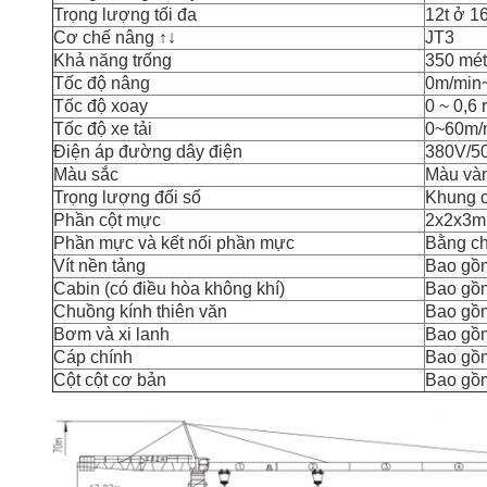
Trọng lượng tối đa
12t ở 1
Cơ chế nâng ↑↓
JT3
Khả năng trống
350 mét
Tốc độ nâng
0m/min
Tốc độ xoay
0 ~ 0,6 
Tốc độ xe tải
0~60m/
Điện áp đường dây điện
380V/5
Màu sắc
Màu và
Trọng lượng đối số
Khung c
Phần cột mực
2x2x3m
Phần mực và kết nối phần mực
Bằng c
Vít nền tảng
Bao gồ
Cabin (có điều hòa không khí)
Bao gồ
Chuồng kính thiên văn
Bao gồ
Bơm và xi lanh
Bao gồ
Cáp chính
Bao gồ
Cột cột cơ bản
Bao gồ