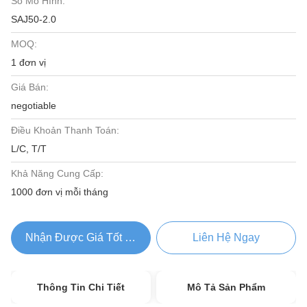
Số Mô Hình:
SAJ50-2.0
MOQ:
1 đơn vị
Giá Bán:
negotiable
Điều Khoản Thanh Toán:
L/C, T/T
Khả Năng Cung Cấp:
1000 đơn vị mỗi tháng
Nhận Được Giá Tốt Nhất
Liên Hệ Ngay
Thông Tin Chi Tiết
Mô Tả Sản Phẩm