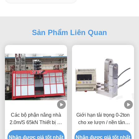
Sản Phẩm Liên Quan
Các bộ phận nâng nhà
Giới hạn tải trọng 0-2ton
2.0m/S 65kN Thiết bị an
cho xe lượn / nền tảng
toàn SAJ với Micro
treo với màn hình 4 chữ
Nhận được giá tốt nhất
Switch
số để đảm bảo hoạt động
Nhận được giá tốt nhất