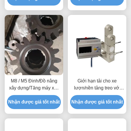
an toàn
M8 / M5 Đinh/Đồ nâng
Giới hạn tải cho xe
xây dựng/Tăng máy xây
lượn/nền tảng treo với
dựng
báo động quá tải để đảm
Nhận được giá tốt nhất
Nhận được giá tốt nhất
bảo hoạt động an toàn