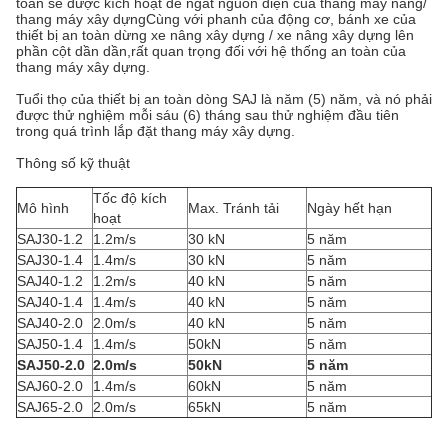
toàn sẽ được kích hoạt để ngắt nguồn điện của thang máy nâng/
thang máy xây dựngCùng với phanh của động cơ, bánh xe của
thiết bị an toàn dừng xe nâng xây dựng / xe nâng xây dựng lên
phần cột dần dần,rất quan trọng đối với hệ thống an toàn của
thang máy xây dựng.
Tuổi thọ của thiết bị an toàn dòng SAJ là năm (5) năm, và nó phải
được thử nghiệm mỗi sáu (6) tháng sau thử nghiệm đầu tiên
trong quá trình lắp đặt thang máy xây dựng.
Thông số kỹ thuật
Tốc độ kích
Mô hình
Max. Tránh tải
Ngày hết hạn
hoạt
SAJ30-1.2
1.2m/s
30 kN
5 năm
SAJ30-1.4
1.4m/s
30 kN
5 năm
SAJ40-1.2
1.2m/s
40 kN
5 năm
SAJ40-1.4
1.4m/s
40 kN
5 năm
SAJ40-2.0
2.0m/s
40 kN
5 năm
SAJ50-1.4
1.4m/s
50kN
5 năm
SAJ50-2.0
2.0m/s
50kN
5 năm
SAJ60-2.0
1.4m/s
60kN
5 năm
SAJ65-2.0
2.0m/s
65kN
5 năm