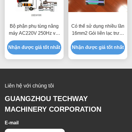
Bộ phận phụ tùng nâng
Có thể sử dụng nhiều lần
máy AC220V 250Hz với
16mm2 Gói liên lạc trượt
màn hình kỹ thuật số
dây đai xe buýt điện đồng
Nhận được giá tốt nhất
Nhận được giá tốt nhất
linh hoạt
Liên hệ với chúng tôi
GUANGZHOU TECHWAY
MACHINERY CORPORATION
E-mail