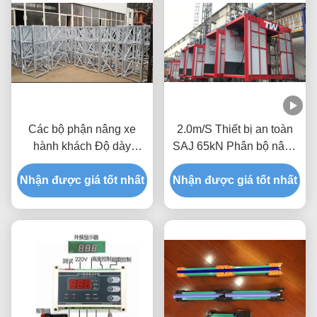
Các bộ phận nâng xe
2.0m/S Thiết bị an toàn
hành khách Độ dày
SAJ 65kN Phân bộ nâng
4,0mm Tháp cột với giá
CCC được phê duyệt
Nhận được giá tốt nhất
đỡ cho WICKHAM
Nhận được giá tốt nhất
Building Hoist