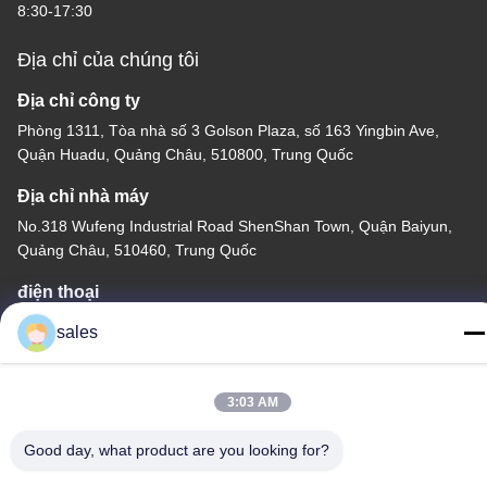
8:30-17:30
Địa chỉ của chúng tôi
Địa chỉ công ty
Phòng 1311, Tòa nhà số 3 Golson Plaza, số 163 Yingbin Ave,
Quận Huadu, Quảng Châu, 510800, Trung Quốc
Địa chỉ nhà máy
No.318 Wufeng Industrial Road ShenShan Town, Quận Baiyun,
Quảng Châu, 510460, Trung Quốc
điện thoại
86-20-36969420
sales
3:03 AM
Good day, what product are you looking for?
Trung Quốc Chất lượng tốt Thang máy xây dựng Nhà cung cấp.
Bản quyền © -2026 GUANGZHOU TECHWAY MACHINERY