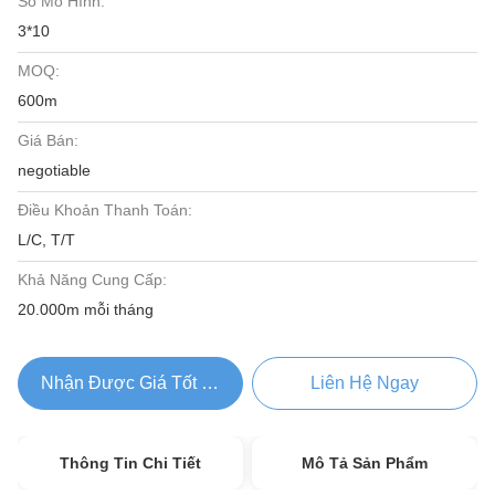
Số Mô Hình:
3*10
MOQ:
600m
Giá Bán:
negotiable
Điều Khoản Thanh Toán:
L/C, T/T
Khả Năng Cung Cấp:
20.000m mỗi tháng
Nhận Được Giá Tốt Nhất
Liên Hệ Ngay
Thông Tin Chi Tiết
Mô Tả Sản Phẩm