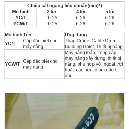
2
Chiều cắt ngang tiêu chuẩn
(mm)
)
Mô hình
3 lõi
4 lõi
5 lõi
YC/T
10-25
6-26
6-26
YCW/T
10-25
6-26
6-26
Mô hình
Tên
Ứng dụng
Cáp đặc biệt cho
Tháp Crane, Cable Drum,
YC/T
máy nâng
Building Hoist, Thiết bị nâng
Máy nâng tháp, trống cáp,
máy nâng xây dựng, thiết bị
Cáp đặc biệt cho
YCW/T
nâng, phù hợp với ngoài trời
máy nâng
hoặc các nơi có bụi dầu /
dầu