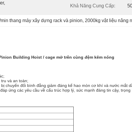
r, 
Khả Năng Cung Cấp:
5
min thang máy xây dựng rack và pinion
, 
2000kg vật liệu nâng 
 Pinion Building Hoist / cage mở trên cùng đệm kẽm nóng
ác;
tru và an toàn;
t bị chuyển đổi bình đẳng giảm đáng kể hao mòn cơ khí và nước mắt 
 đáp ứng các yêu cầu về cấu trúc hợp lý, sức mạnh đáng tin cậy, trọng