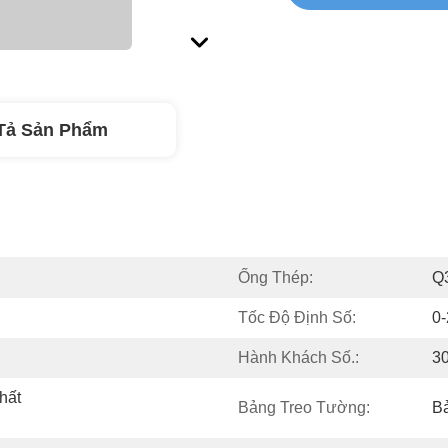
Tả Sản Phẩm
Ống Thép:
Q
Tốc Độ Định Số:
0
Hành Khách Số.:
3
ất 
Bảng Treo Tường:
B