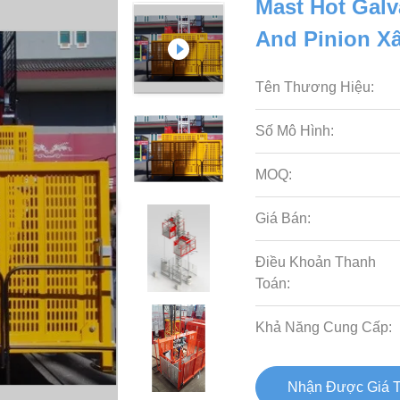
Mast Hot Gal
And Pinion X
Tên Thương Hiệu:
Số Mô Hình:
MOQ:
Giá Bán:
Điều Khoản Thanh
Toán:
Khả Năng Cung Cấp:
Nhận Được Giá T