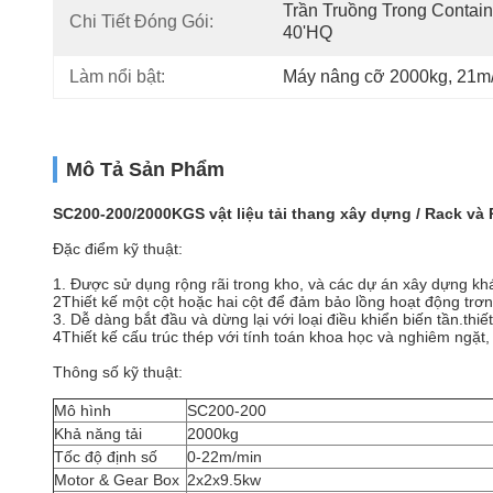
Trần Truồng Trong Containe
Chi Tiết Đóng Gói:
40'HQ
Làm nổi bật:
Máy nâng cỡ 2000kg
, 
21m/
Mô Tả Sản Phẩm
SC200-200/2000KGS vật liệu tải thang xây dựng / Rack và
Đặc điểm kỹ thuật:
1. Được sử dụng rộng rãi trong kho, và các dự án xây dựng kh
2Thiết kế một cột hoặc hai cột để đảm bảo lồng hoạt động trơn 
3. Dễ dàng bắt đầu và dừng lại với loại điều khiển biến tần.
thiế
4Thiết kế cấu trúc thép với tính toán khoa học và nghiêm ngặt,
Thông số kỹ thuật:
Mô hình
SC200-200
Khả năng tải
2000kg
Tốc độ định số
0-22m/min
Motor & Gear Box
2x2x9.5kw