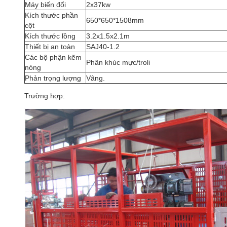
Máy biến đổi
2x37kw
Kích thước phần
650*650*1508mm
cột
Kích thước lồng
3.2x1.5x2.1m
Thiết bị an toàn
SAJ40-1.2
Các bộ phận kẽm
Phân khúc mực/troli
nóng
Phản trọng lượng
Vâng.
Trường hợp: