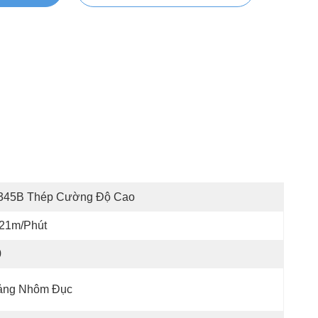
345B Thép Cường Độ Cao
-21m/phút
0
ảng Nhôm Đục