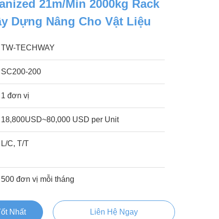
vanized 21m/Min 2000kg Rack
ây Dựng Nâng Cho Vật Liệu
TW-TECHWAY
SC200-200
1 đơn vị
18,800USD~80,000 USD per Unit
L/C, T/T
500 đơn vị mỗi tháng
ốt Nhất
Liên Hệ Ngay