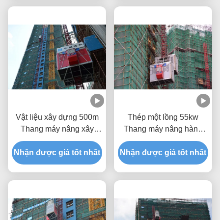
nâng,
Vật liệu xây dựng 500m
Thép một lồng 55kw
Thang máy nâng xây
Thang máy nâng hành
dựng Thang máy nâng
khách cho công trường
Nhận được giá tốt nhất
với điều khiển Inverter
Nhận được giá tốt nhất
xây dựng SC300