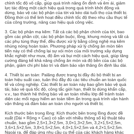
chỉnh tốc độ vô cấp, giúp quá trình nâng ổn định và êm ái, giảm
lực tác động một cách hiệu quả trong quá trình khởi động và
dừng, bảo vệ các bộ phận của tời và kéo dài tuổi thọ của thiết bị.
Đồng thời có thể linh hoạt điều chỉnh tốc độ theo nhu cầu thực tế
của công trường, nâng cao hiệu quả công việc.
3. Các bộ phận mạ kẽm: Tất cả các bộ phận chính của tời, bao
gồm các phần cột, các bộ phận buộc, lồng, khung móng và tất cả
các phụ tùng thay thế, đều được xử lý bằng công nghệ mạ kẽm
nhúng nóng hoàn toàn. Phương pháp xử lý chống ăn mòn tiên
tiến này có thể chống lại sự xói mòn của môi trường xây dựng
khắc nghiệt như mưa, độ ẩm và bụi một cách hiệu quả, giúp tăng
cường đáng kể khả năng chống ăn mòn và độ bền của các bộ
phận, giảm chi phí bảo trì và đảm bảo vận thăng ổn định lâu dài.
4. Thiết bị an toàn: Palăng được trang bị đầy đủ bộ thiết bị an
toàn hiệu suất cao, tuân thủ đầy đủ các tiêu chuẩn an toàn quốc
tế và công nghiệp. Các thiết bị an toàn này bao gồm bảo vệ quá
tải, bảo vệ quá tốc độ, công tắc giới hạn, thiết bị dừng khẩn cấp,
v.v., tạo thành hệ thống bảo vệ an toàn nhiều lớp để tránh toàn
diện các mối nguy hiểm an toàn tiềm ẩn trong quá trình vận hành
vận thăng và đảm bảo an toàn cho người và thiết bị.
Kích thước bên trong lồng: Kích thước bên trong lồng được đề
xuất (Dài × Rộng × Cao) có sẵn với nhiều thông số kỹ thuật tiêu
chuẩn, bao gồm 2,5×1,3×2,5m, 3,0×1,3×2,5m, 3,2×1,5×2,5m,
3,6×1,5×2,5m, 3,8×1,5×2,5m, 4,0×1,5×2,5m và 4,2×1,5×2,5m.
Ngoài ra, để đáp ứng nhu cầu cụ thể của các khách hàng khác