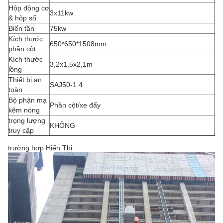
Hộp động cơ
3x11kw
& hộp số
Biến tần
75kw
Kích thước
650*650*1508mm
phần cột
Kích thước
3,2x1,5x2,1m
lồng
Thiết bị an
SAJ50-1.4
toàn
Bộ phận mạ
Phần cột/xe đẩy
kẽm nóng
trọng lượng
KHÔNG
truy cập
trường hợp Hiển Thị: