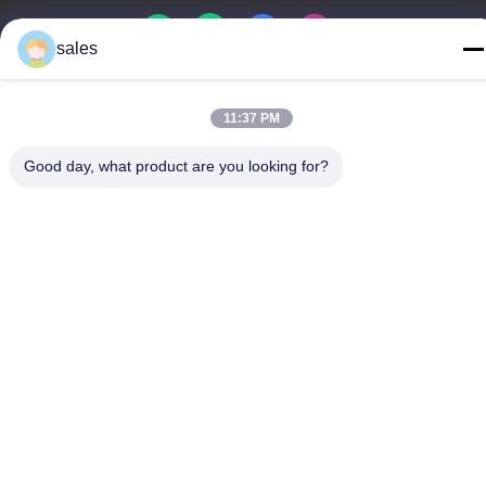
sales
Trung Quốc Chất lượng tốt Thang máy xây dựng Nhà cung cấp.
11:37 PM
Bản quyền © -2026 GUANGZHOU TECHWAY MACHINERY
CORPORATION Tất cả các quyền được bảo lưu.
Good day, what product are you looking for?
Chính sách bảo mật
|
Sơ đồ trang web