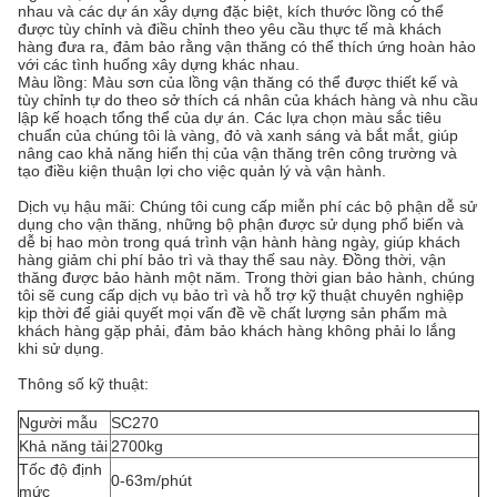
nhau và các dự án xây dựng đặc biệt, kích thước lồng có thể
được tùy chỉnh và điều chỉnh theo yêu cầu thực tế mà khách
hàng đưa ra, đảm bảo rằng vận thăng có thể thích ứng hoàn hảo
với các tình huống xây dựng khác nhau.
Màu lồng: Màu sơn của lồng vận thăng có thể được thiết kế và
tùy chỉnh tự do theo sở thích cá nhân của khách hàng và nhu cầu
lập kế hoạch tổng thể của dự án. Các lựa chọn màu sắc tiêu
chuẩn của chúng tôi là vàng, đỏ và xanh sáng và bắt mắt, giúp
nâng cao khả năng hiển thị của vận thăng trên công trường và
tạo điều kiện thuận lợi cho việc quản lý và vận hành.
Dịch vụ hậu mãi: Chúng tôi cung cấp miễn phí các bộ phận dễ sử
dụng cho vận thăng, những bộ phận được sử dụng phổ biến và
dễ bị hao mòn trong quá trình vận hành hàng ngày, giúp khách
hàng giảm chi phí bảo trì và thay thế sau này. Đồng thời, vận
thăng được bảo hành một năm. Trong thời gian bảo hành, chúng
tôi sẽ cung cấp dịch vụ bảo trì và hỗ trợ kỹ thuật chuyên nghiệp
kịp thời để giải quyết mọi vấn đề về chất lượng sản phẩm mà
khách hàng gặp phải, đảm bảo khách hàng không phải lo lắng
khi sử dụng.
Thông số kỹ thuật:
Người mẫu
SC270
Khả năng tải
2700kg
Tốc độ định
0-63m/phút
mức