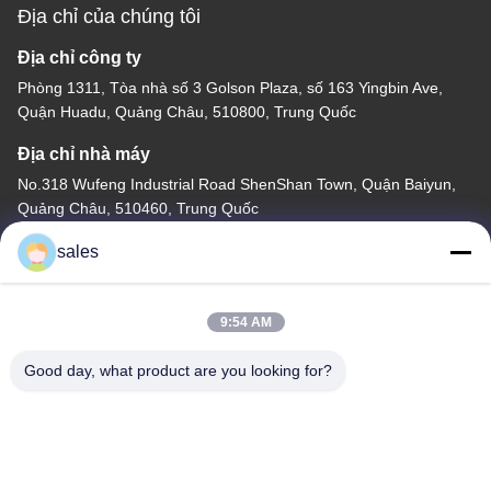
Địa chỉ của chúng tôi
Địa chỉ công ty
Phòng 1311, Tòa nhà số 3 Golson Plaza, số 163 Yingbin Ave,
Quận Huadu, Quảng Châu, 510800, Trung Quốc
Địa chỉ nhà máy
No.318 Wufeng Industrial Road ShenShan Town, Quận Baiyun,
Quảng Châu, 510460, Trung Quốc
điện thoại
sales
86-20-36969420
9:54 AM
Good day, what product are you looking for?
Trung Quốc Chất lượng tốt Thang máy xây dựng Nhà cung cấp.
Bản quyền © -2026 GUANGZHOU TECHWAY MACHINERY
CORPORATION Tất cả các quyền được bảo lưu.
Chính sách bảo mật
|
Sơ đồ trang web