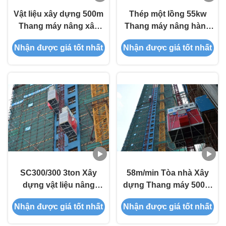
Vật liệu xây dựng 500m
Thép một lồng 55kw
Thang máy nâng xây
Thang máy nâng hành
dựng Thang máy nâng
khách cho công trường
Nhận được giá tốt nhất
Nhận được giá tốt nhất
với điều khiển Inverter
xây dựng SC300
SC300/300 3ton Xây
58m/min Tòa nhà Xây
dựng vật liệu nâng
dựng Thang máy 500m
Q345B Thép
Xây dựng tạm thời
Nhận được giá tốt nhất
Nhận được giá tốt nhất
Thang máy