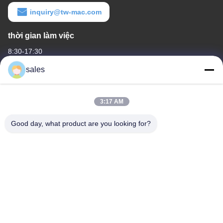
inquiry@tw-mac.com
thời gian làm việc
8:30-17:30
sales
Địa chỉ của chúng tôi
Địa chỉ công ty
3:17 AM
Phòng 1311, Tòa nhà số 3 Golson Plaza, số 163 Yingbin Ave,
Quận Huadu, Quảng Châu, 510800, Trung Quốc
Good day, what product are you looking for?
Địa chỉ nhà máy
No.318 Wufeng Industrial Road ShenShan Town, Quận Baiyun,
Quảng Châu, 510460, Trung Quốc
điện thoại
86-20-36969420