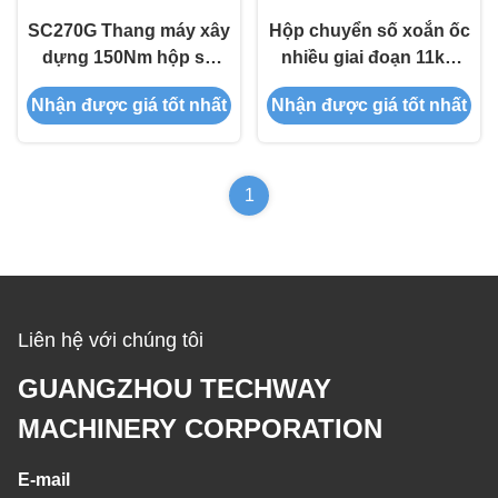
SC270G Thang máy xây
Hộp chuyển số xoắn ốc
dựng 150Nm hộp số
nhiều giai đoạn 11kw
động cơ điện, 15kw
Nord Electric Motors CE
Nhận được giá tốt nhất
Nhận được giá tốt nhất
Nord hộp số động cơ
phê duyệt
1
Liên hệ với chúng tôi
GUANGZHOU TECHWAY
MACHINERY CORPORATION
E-mail