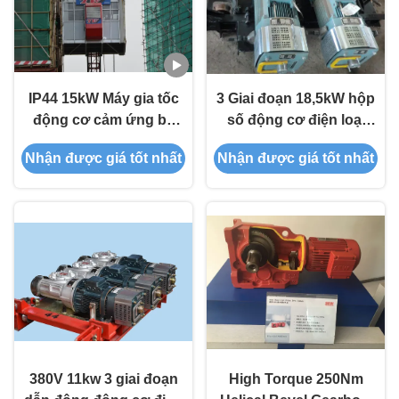
IP44 15kW Máy gia tốc
3 Giai đoạn 18,5kW hộp
động cơ cảm ứng ba
số động cơ điện loại
pha Tiêu chuẩn IEC
giun để nâng tòa nhà
Nhận được giá tốt nhất
Nhận được giá tốt nhất
380V 11kw 3 giai đoạn
High Torque 250Nm