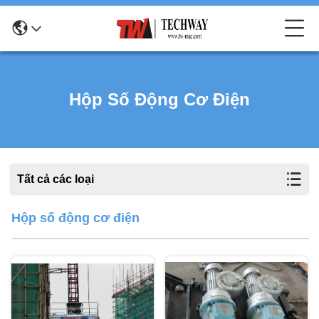
Hộp Số Động Cơ Điện
Tất cả các loại
Hộp số động cơ điện