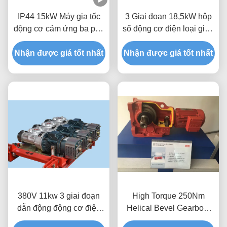
IP44 15kW Máy gia tốc
3 Giai đoạn 18,5kW hộp
động cơ cảm ứng ba pha
số động cơ điện loại giun
Tiêu chuẩn IEC
để nâng tòa nhà
Nhận được giá tốt nhất
Nhận được giá tốt nhất
380V 11kw 3 giai đoạn
High Torque 250Nm
dẫn động động cơ điện
Helical Bevel Gearbox,
hộp số với phanh điện từ
22kW Thợ may Eurodrive