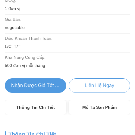
MOQ:
1 đơn vị
Giá Bán:
negotiable
Điều Khoản Thanh Toán:
L/C, T/T
Khả Năng Cung Cấp:
500 đơn vị mỗi tháng
Nhận Được Giá Tốt Nhất
Liên Hệ Ngay
Thông Tin Chi Tiết
Mô Tả Sản Phẩm
Thông Tin Chi Tiết