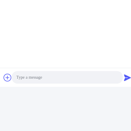
Động cơ hộp số nhẹ
SC270G Thang máy xây
22kW Helical Bevel Nord
dựng 150Nm hộp số
DriveSystems
động cơ điện, 15kw Nord
Nhận được giá tốt nhất
Nhận được giá tốt nhất
hộp số động cơ
Photo
Liên hệ với chúng tôi
Video Call
GUANGZHOU TECHWAY