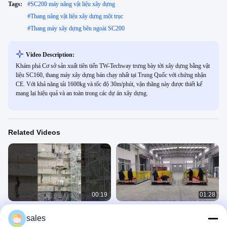
Tags:
#
SC200 máy nâng vật liệu xây dựng
#
Thang nâng vật liệu xây dựng một trục
#
Thang máy xây dựng bên ngoài SC200
Video Description:
Khám phá Cơ sở sản xuất tiên tiến TW-Techway trưng bày tời xây dựng bằng vật
liệu SC160, thang máy xây dựng bán chạy nhất tại Trung Quốc với chứng nhận
CE. Với khả năng tải 1600kg và tốc độ 30m/phút, vận thăng này được thiết kế
mang lại hiệu quả và an toàn trong các dự án xây dựng.
Related Videos
00:19
01:28
Cần cẩu xây dựng từ trên xuống cho
Các bãi tải cần cẩu tiêu chuẩn cao
sales
các dự án đường hầm ở Singapore
cho các công trường xây dựng với