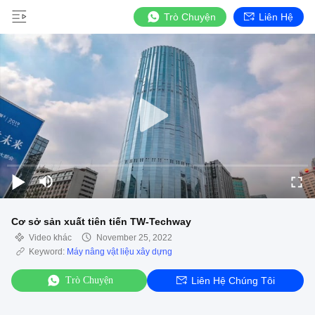
Trò Chuyện
Liên Hệ
Cơ sở sản xuất tiên tiến TW-Techway
Video khác
November 25, 2022
Keyword:
Máy nâng vật liệu xây dựng
Trò Chuyện
Liên Hệ Chúng Tôi