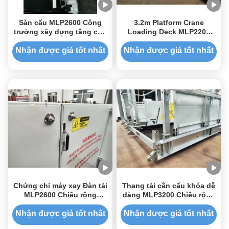
Sàn cẩu MLP2600 Công
3.2m Platform Crane
trường xây dựng tầng cao
Loading Deck MLP2200
Superdeck Chiều rộng
Width 2200mm Giấy chứng
2600mm có thể thu vào
nhận tải đầy đủ
Nhận được giá tốt nhất
Nhận được giá tốt nhất
Chứng chỉ máy xay Đàn tải
Thang tải cần cẩu khóa dễ
MLP2600 Chiều rộng
dàng MLP3200 Chiều rộng
2600mm Sơn epoxy
3200mm
Nhận được giá tốt nhất
Nhận được giá tốt nhất