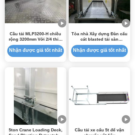
Cầu tải MLP3200-H chiều
Tòa nhà Xây dựng Đàn cẩu
rộng 3200mm Với 2/4 thiết
cát blasted tải sàn
bị
MLP4200-H
Nhận được giá tốt nhất
Nhận được giá tốt nhất
5ton Crane Loading Deck,
Cầu tải xe cẩu 5t để vận