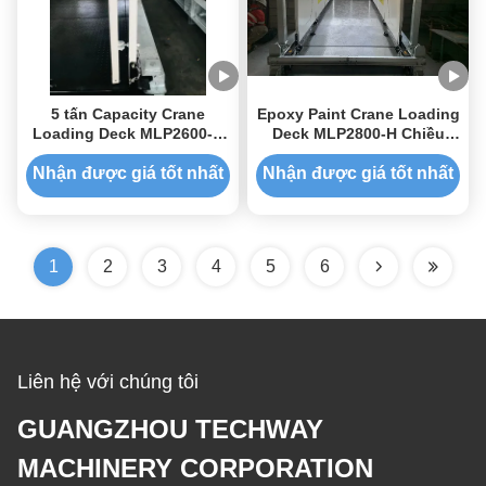
5 tấn Capacity Crane
Epoxy Paint Crane Loading
Loading Deck MLP2600-H
Deck MLP2800-H Chiều
Chiều rộng 2600mm
rộng 2800mm
Nhận được giá tốt nhất
Nhận được giá tốt nhất
1
2
3
4
5
6
Liên hệ với chúng tôi
GUANGZHOU TECHWAY
MACHINERY CORPORATION