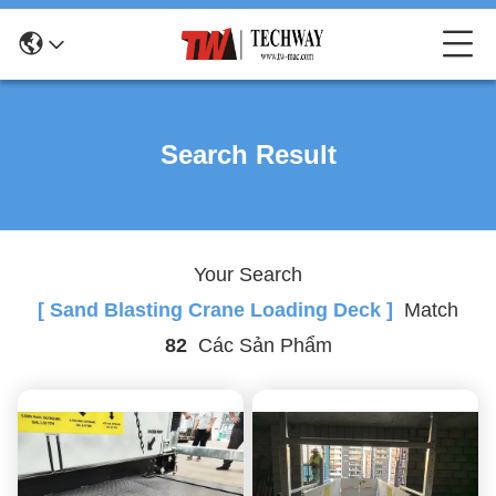
Search Result
Your Search
[ Sand Blasting Crane Loading Deck ]
Match
82
Các Sản Phẩm