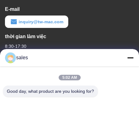
E-mail
inquiry@tw-mac.com
thời gian làm việc
8:30-17:30
sales
Địa chỉ của chúng tôi
Địa chỉ công ty
5:02 AM
Phòng 1311, Tòa nhà số 3 Golson Plaza, số 163 Yingbin Ave,
Quận Huadu, Quảng Châu, 510800, Trung Quốc
Good day, what product are you looking for?
Địa chỉ nhà máy
No.318 Wufeng Industrial Road ShenShan Town, Quận Baiyun,
Quảng Châu, 510460, Trung Quốc
điện thoại
86-20-36969420