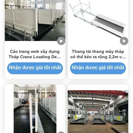
Các trang web xây dựng
Thang tải thang máy tháp
Tháp Crane Loading Deck
có thể kéo ra rộng 2,2m với
Có thể kéo lại với các vít
hai hoặc bốn phương
sợi thép nóng
pháp
Nhận được giá tốt nhất
Nhận được giá tốt nhất