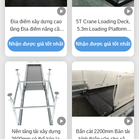
Địa điểm xây dựng cao
5T Crane Loading Deck,
tầng Địa điểm nâng cần
5.3m Loading Platforms
cẩu Nền tảng kéo ra
cho các tòa nhà
Nhận được giá tốt nhất
2600mm Độ rộng
Nhận được giá tốt nhất
MLP3200-H
MLP2600
Nền tảng tải xây dựng
Bắn cát 2200mm Bàn tải
2600mm có thể kéo lại
kính thiên văn cho xây