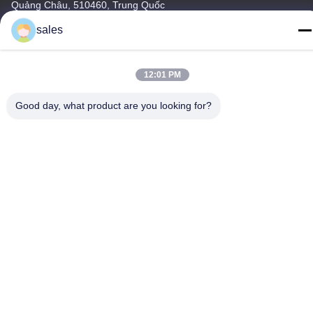
Quảng Châu, 510460, Trung Quốc
sales
điện thoại
86-20-36969420
12:01 PM
Good day, what product are you looking for?
Trung Quốc Chất lượng tốt Thang máy xây dựng Nhà cung cấp.
Bản quyền © -2026 GUANGZHOU TECHWAY MACHINERY
CORPORATION Tất cả các quyền được bảo lưu.
Chính sách bảo mật
|
Sơ đồ trang web