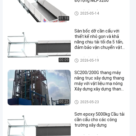
Độ rộng MLP3200
Sàn tải cần cẩu
2025-05-14
01:18
Sàn bốc dỡ cần cẩu với
thiết kế nhỏ gọn và khả
năng chịu tải tối đa 5 tấn,
đảm bảo vận chuyển vật
liệu an toàn trên các
công trường nhiều tầng
Sàn tải cần cẩu
00:09
2026-05-19
SC200/200G thang máy
nâng trục xây dựng thang
máy với vật liệu mạ nóng
Xây dựng xây dựng thang
máy lắp ráp bên trong
Thang máy xây dựng
00:25
2025-05-23
Sơn epoxy 5000kg Cầu tải
cần cẩu cho các công
trường xây dựng