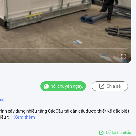
nói chuyện ngay.
Chia sẻ
cát
rình xây dựng nhiều tầng CácCầu tải cần cẩuđược thiết kế đặc biệt
 t.....
Xem thêm
Để lại tin nhắn