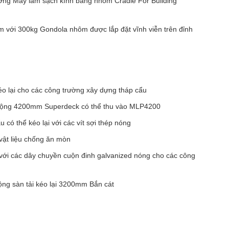
ờng Máy làm sạch kính bằng nhôm Cradle For Building
0m với 300kg Gondola nhôm được lắp đặt vĩnh viễn trên đỉnh
éo lại cho các công trường xây dựng tháp cẩu
u rộng 4200mm Superdeck có thể thu vào MLP4200
 có thể kéo lại với các vít sợi thép nóng
vật liệu chống ăn mòn
 với các dây chuyền cuộn đinh galvanized nóng cho các công
ộng sàn tải kéo lại 3200mm Bắn cát