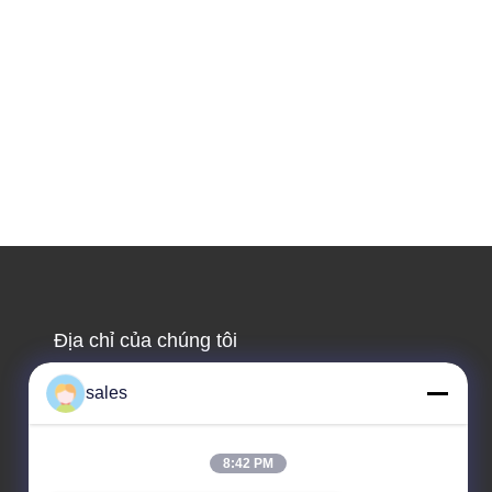
Địa chỉ của chúng tôi
Địa chỉ công ty
sales
Phòng 1311, Tòa nhà số 3 Golson Plaza, số 163
Yingbin Ave, Quận Huadu, Quảng Châu, 510800,
Trung Quốc
8:42 PM