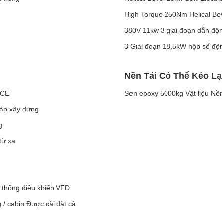
High Torque 250Nm Helical Be
380V 11kw 3 giai đoạn dẫn độn
3 Giai đoạn 18,5kW hộp số độn
Nền Tải Có Thể Kéo Lạ
 CE
Sơn epoxy 5000kg Vật liệu Nền
háp xây dựng
g
từ xa
 thống điều khiển VFD
 / cabin Được cài đặt cả