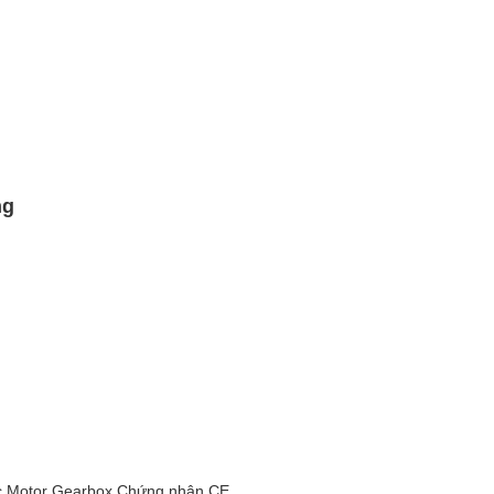
ng
ric Motor Gearbox Chứng nhận CE