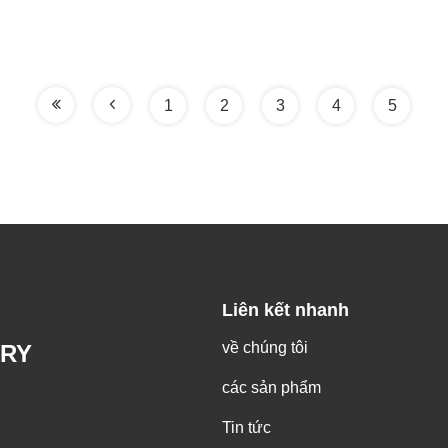
1
2
3
4
5
Liên kết nhanh
về chúng tôi
RY
các sản phẩm
Tin tức