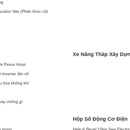
ng
ction Site (Phân khúc cột
Xe Nâng Tháp Xây Dự
 Pinion Hoist
Inverter tần số
u hòa không khí
máy chống gỉ
Hộp Số Động Cơ Điện
 trong
Helical Bevel 15kw Sew Elect