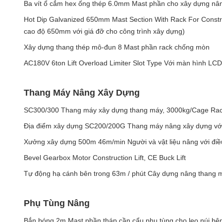
Ba vít ổ cắm hex ống thép 6.0mm Mast phần cho xây dựng nâ
Hot Dip Galvanized 650mm Mast Section With Rack For Constru
cao độ 650mm với giá đỡ cho công trình xây dựng)
Xây dựng thang thép mô-đun 8 Mast phần rack chống mòn
AC180V 6ton Lift Overload Limiter Slot Type Với màn hình LCD
Thang Máy Nâng Xây Dựng
SC300/300 Thang máy xây dựng thang máy, 3000kg/Cage Rack
Địa điểm xây dựng SC200/200G Thang máy nâng xây dựng với 
Xưởng xây dựng 500m 46m/min Người và vật liệu nâng với điề
Bevel Gearbox Motor Construction Lift, CE Buck Lift
Tự động hạ cánh bên trong 63m / phút Cây dựng nâng thang 
Phụ Tùng Nâng
Bắn bóng 2m Mast phần tháp cần cẩu phụ tùng cho leo núi bên