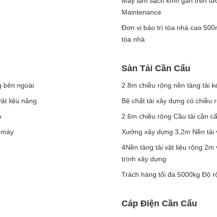
Máy làm sạch kính gắn trên tư
Maintenance
Đơn vị bảo trì tòa nhà cao 50
tòa nhà
Sàn Tải Cần Cẩu
 bên ngoài
2.8m chiều rộng nền tảng tải k
ật liệu nâng
Bệ chất tải xây dựng có chiề
o
2.6m chiều rộng Cầu tải cần cẩu
 máy
Xưởng xây dựng 3,2m Nền tải 
4Nền tảng tải vật liệu rộng.2m
trình xây dựng
Trách hàng tối đa 5000kg Độ r
Cáp Điện Cần Cẩu